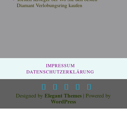
Diamant Verlobungsring kaufen
James Allen Ihr Online Juwelier
※ 5 starke Gründe bei ihm zu
kaufen James Allen spielt in
einer eigenen Liga. Mit einem...
IMPRESSUM
DATENSCHUTZERKLÄRUNG
Elegant Themes
Designed by
| Powered by
WordPress
Über mich und die