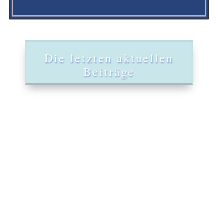
Die letzten aktuellen
Beiträge
Feder Einschlüsse in Diamanten
※ Wann sie Anlass zur Sorge
bereiten Eine Feder beschreibt
im Grunde genommen einen
Riss...