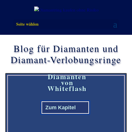
Seite wählen
Blog für Diamanten und
Diamant-Verlobungsringe
Die 1 Karat
Hearts &
Arrows-
Diamanten
von
Whiteflash
Zum Kapitel