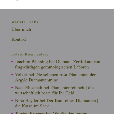
Weitere Links
Über mich
Kontakt
Letzte Kommentare:
Joachim Pfenning
bei
Diamant-Zertifikate von
fragwürdigen gemmologischen Laboren
Volker
bei
Die seltenen rosa Diamanten der
Argyle Diamantenmine
Naef Elisabeth
bei
Diamantenreinheit | die
wirtschaftlich beste für Ihr Geld
Nina Hayder
bei
Der Kauf eines Diamanten |
die Katze im Sack
Torsten Kroeger
bei
Wo Sie den besten