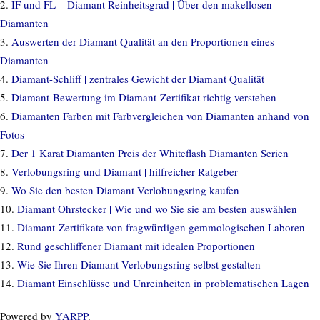
IF und FL – Diamant Reinheitsgrad | Über den makellosen
Diamanten
Auswerten der Diamant Qualität an den Proportionen eines
Diamanten
Diamant-Schliff | zentrales Gewicht der Diamant Qualität
Diamant-Bewertung im Diamant-Zertifikat richtig verstehen
Diamanten Farben mit Farbvergleichen von Diamanten anhand von
Fotos
Der 1 Karat Diamanten Preis der Whiteflash Diamanten Serien
Brian Gavin Signature Hearts
Verlobungsring und Diamant | hilfreicher Ratgeber
and Arrows - Diamanten und
Wo Sie den besten Diamant Verlobungsring kaufen
Diamant Ohrstecker | Wie und wo Sie sie am besten auswählen
Meisterwerke ※ der Unterschied
Diamant-Zertifikate von fragwürdigen gemmologischen Laboren
ist augenblicklich sichtbar
Rund geschliffener Diamant mit idealen Proportionen
Beim...
Wie Sie Ihren Diamant Verlobungsring selbst gestalten
Diamant Einschlüsse und Unreinheiten in problematischen Lagen
Powered by
YARPP
.