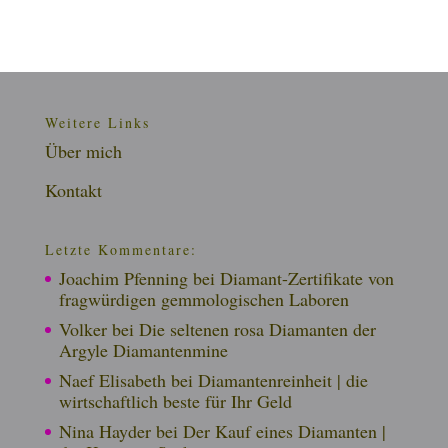
Weitere Links
Über mich
Kontakt
Letzte Kommentare:
Joachim Pfenning
bei
Diamant-Zertifikate von
fragwürdigen gemmologischen Laboren
Volker
bei
Die seltenen rosa Diamanten der
Argyle Diamantenmine
Naef Elisabeth
bei
Diamantenreinheit | die
wirtschaftlich beste für Ihr Geld
Nina Hayder
bei
Der Kauf eines Diamanten |