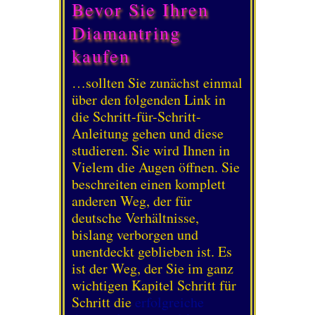
Bevor Sie Ihren
Diamantring
kaufen
…sollten Sie zunächst einmal
über den folgenden Link in
die Schritt-für-Schritt-
Anleitung gehen und diese
studieren. Sie wird Ihnen in
Vielem die Augen öffnen. Sie
beschreiten einen komplett
anderen Weg, der für
deutsche Verhältnisse,
bislang verborgen und
unentdeckt geblieben ist. Es
ist der Weg, der Sie im ganz
wichtigen Kapitel Schritt für
Schritt die
erfolgreiche