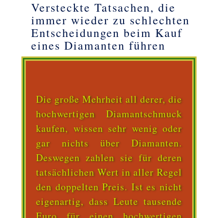
Versteckte Tatsachen, die
immer wieder zu schlechten
Entscheidungen beim Kauf
eines Diamanten führen
Die große Mehrheit all derer, die
hochwertigen Diamantschmuck
kaufen, wissen sehr wenig oder
gar nichts über Diamanten.
Deswegen zahlen sie für deren
tatsächlichen Wert in aller Regel
den doppelten Preis. Ist es nicht
eigenartig, dass Leute tausende
Euro für einen hochwertigen