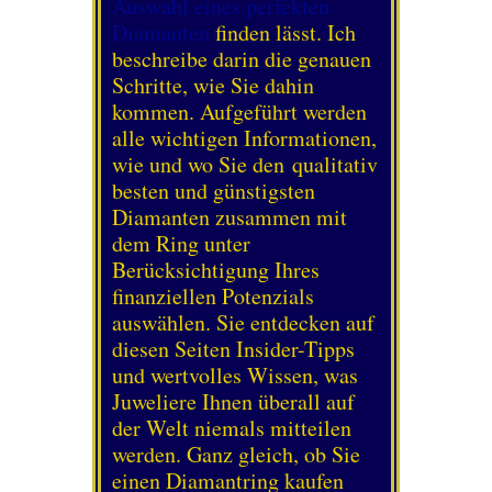
Auswahl eines perfekten
Diamanten
finden lässt. Ich
beschreibe darin die genauen
Schritte, wie Sie dahin
kommen. Aufgeführt werden
alle wichtigen Informationen,
wie und wo Sie den qualitativ
besten und günstigsten
Diamanten zusammen mit
dem Ring unter
Berücksichtigung Ihres
finanziellen Potenzials
auswählen. Sie entdecken auf
diesen Seiten Insider-Tipps
und wertvolles Wissen, was
Juweliere Ihnen überall auf
der Welt niemals mitteilen
werden.
Ganz gleich, ob Sie
einen Diamantring kaufen